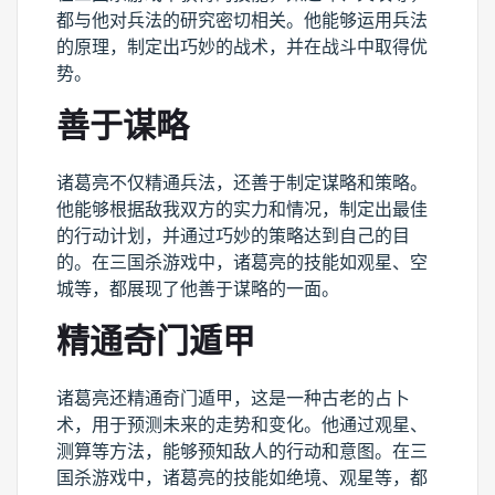
都与他对兵法的研究密切相关。他能够运用兵法
的原理，制定出巧妙的战术，并在战斗中取得优
势。
善于谋略
诸葛亮不仅精通兵法，还善于制定谋略和策略。
他能够根据敌我双方的实力和情况，制定出最佳
的行动计划，并通过巧妙的策略达到自己的目
的。在三国杀游戏中，诸葛亮的技能如观星、空
城等，都展现了他善于谋略的一面。
精通奇门遁甲
诸葛亮还精通奇门遁甲，这是一种古老的占卜
术，用于预测未来的走势和变化。他通过观星、
测算等方法，能够预知敌人的行动和意图。在三
国杀游戏中，诸葛亮的技能如绝境、观星等，都