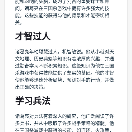
能和聪明的头脑，成为了刘备的重要谋士和顾
问。诸葛亮在三国杀游戏中拥有许多强大的技
能，这些技能的获得与他的背景和才能密切相
关。
才智过人
诸葛亮年幼聪慧过人，机智敏锐。他从小就对天
文地理、历史典籍等知识有着浓厚的兴趣，并通
过勤奋学习不断积累知识。这些知识为他在三国
杀游戏中获得技能提供了坚实的基础。他的才智
使他能够迅速分析局势，预测对手的行动，并做
出正确的决策。
学习兵法
诸葛亮对兵法有着深入的研究，他广泛阅读了许
多兵书，并从中吸取了许多战争策略的精髓。他
在三国杀游戏中获得的技能，如连环、火攻等，