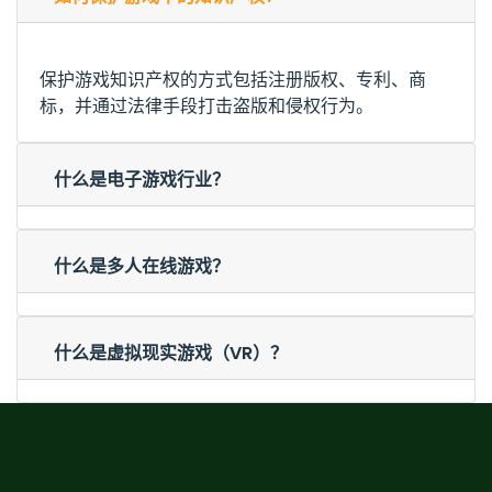
保护游戏知识产权的方式包括注册版权、专利、商
标，并通过法律手段打击盗版和侵权行为。
什么是电子游戏行业？
什么是多人在线游戏？
什么是虚拟现实游戏（VR）？