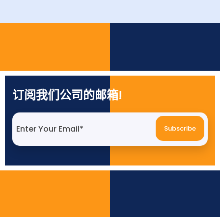
订阅我们公司的邮箱!
Subscribe