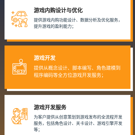
游戏内购设计与优化
提供游戏内购功能设计、数据分析及优化服务，
提升游戏的盈利能力；
游戏开发
提供从概念设计、脚本编写、角色建模到
程序编码等全方位游戏开发服务；
游戏开发服务
为客户提供从创意策划到游戏发布的全流程开发
服务，包括角色设计、关卡设计、游戏引擎开发
等；