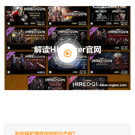
如何保护游戏中的知识产权？