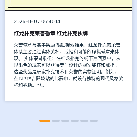
2025-11-07 06:40:14
红龙扑克荣誉徽章 红龙扑克伙牌
荣誉徽章与赛事奖励 根据搜索结果，红龙扑克的荣誉
体系主要通过实体奖杯、戒指和可能的虚拟徽章来体
现。 实体荣誉象征：在红龙扑克的线下巡回赛中，表
现出色的玩家可以获得专门设计的冠军奖杯和戒指。
这些奖品是玩家扑克技术和荣誉的实物证明。例如，
在TJPT®吉隆坡站的比赛中，就设有独特的现代风格奖
杯和戒指。也...