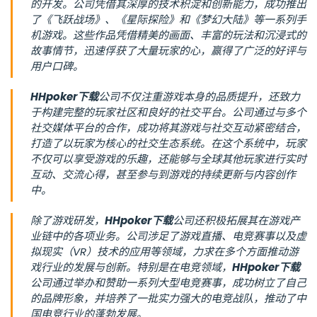
的开发。公司凭借其深厚的技术积淀和创新能力，成功推出
了《飞跃战场》、《星际探险》和《梦幻大陆》等一系列手
机游戏。这些作品凭借精美的画面、丰富的玩法和沉浸式的
故事情节，迅速俘获了大量玩家的心，赢得了广泛的好评与
用户口碑。
HHpoker下载
公司不仅注重游戏本身的品质提升，还致力
于构建完整的玩家社区和良好的社交平台。公司通过与多个
社交媒体平台的合作，成功将其游戏与社交互动紧密结合，
打造了以玩家为核心的社交生态系统。在这个系统中，玩家
不仅可以享受游戏的乐趣，还能够与全球其他玩家进行实时
互动、交流心得，甚至参与到游戏的持续更新与内容创作
中。
除了游戏研发，
HHpoker下载
公司还积极拓展其在游戏产
业链中的各项业务。公司涉足了游戏直播、电竞赛事以及虚
拟现实（VR）技术的应用等领域，力求在多个方面推动游
戏行业的发展与创新。特别是在电竞领域，
HHpoker下载
公司通过举办和赞助一系列大型电竞赛事，成功树立了自己
的品牌形象，并培养了一批实力强大的电竞战队，推动了中
国电竞行业的蓬勃发展。