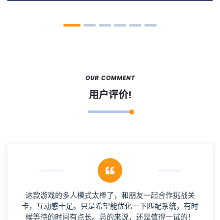
OUR COMMENT
用户评价!
这款游戏的多人模式太棒了，和朋友一起合作挑战关
卡，互动感十足。只是希望能优化一下匹配系统，有时
候等待的时间有点长。总的来说，还是值得一试的！