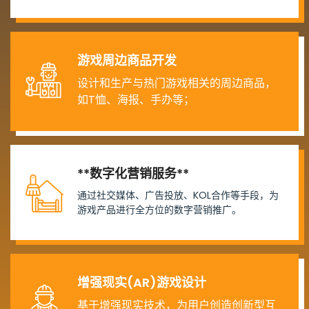
游戏周边商品开发
设计和生产与热门游戏相关的周边商品，
如T恤、海报、手办等；
**数字化营销服务**
通过社交媒体、广告投放、KOL合作等手段，为
游戏产品进行全方位的数字营销推广。
增强现实(AR)游戏设计
基于增强现实技术，为用户创造创新型互