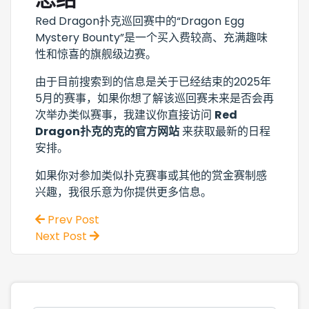
Red Dragon扑克巡回赛中的“Dragon Egg
Mystery Bounty”是一个买入费较高、充满趣味
性和惊喜的旗舰级边赛。
由于目前搜索到的信息是关于已经结束的2025年
5月的赛事，如果你想了解该巡回赛未来是否会再
次举办类似赛事，我建议你直接访问
Red
Dragon扑克的克的官方网站
来获取最新的日程
安排。
如果你对参加类似扑克赛事或其他的赏金赛制感
兴趣，我很乐意为你提供更多信息。
Prev Post
Next Post