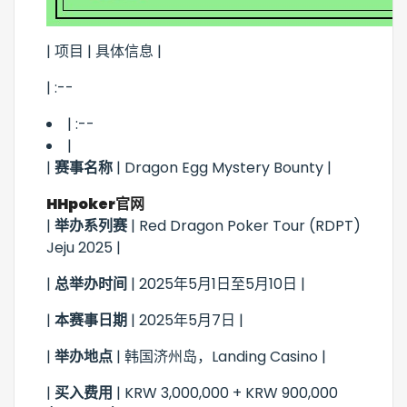
| 项目 | 具体信息 |
| :--
| :--
|
|
赛事名称
| Dragon Egg Mystery Bounty |
HHpoker官网
|
举办系列赛
| Red Dragon Poker Tour (RDPT)
Jeju 2025 |
|
总举办时间
| 2025年5月1日至5月10日 |
|
本赛事日期
| 2025年5月7日 |
|
举办地点
| 韩国济州岛，Landing Casino |
|
买入费用
| KRW 3,000,000 + KRW 900,000