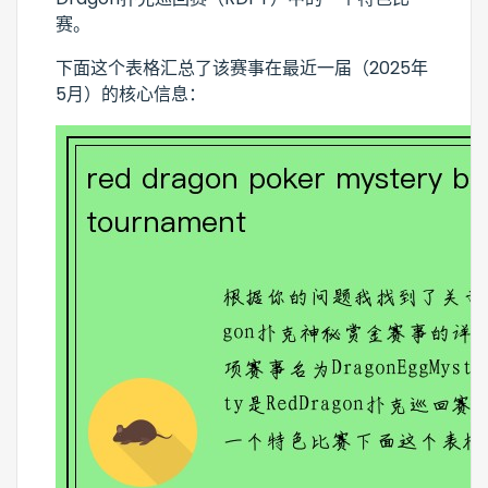
赛。
下面这个表格汇总了该赛事在最近一届（2025年
5月）的核心信息：