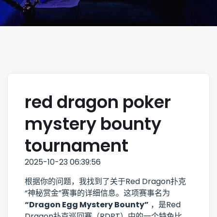
red dragon poker
mystery bounty
tournament
2025-10-23 06:39:56
根据你的问题，我找到了关于Red Dragon扑克
“神秘赏金”赛事的详细信息。这项赛事名为
“Dragon Egg Mystery Bounty”
，是Red
Dragon扑克巡回赛（RDPT）中的一个特色比