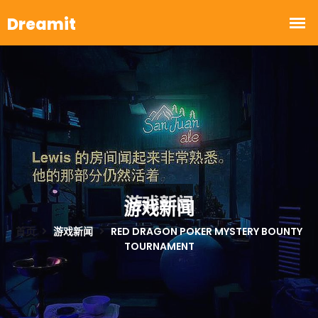
游戏新闻
首页
游戏新闻
RED DRAGON POKER MYSTERY BOUNTY
TOURNAMENT