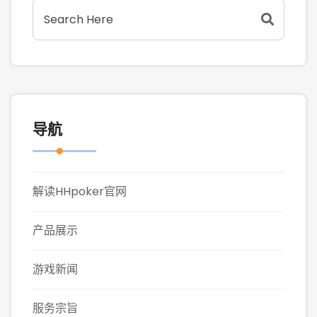
导航
解读HHpoker官网
产品展示
游戏新闻
服务宗旨