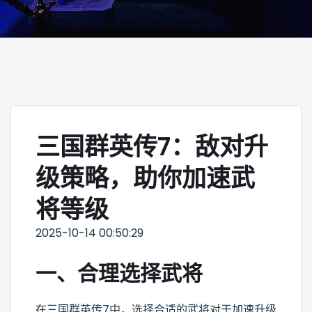
三国群英传7：敌对升
级策略，助你加速武
将等级
2025-10-14 00:50:29
一、合理选择武将
在三国群英传7中，选择合适的武将对于加速升级