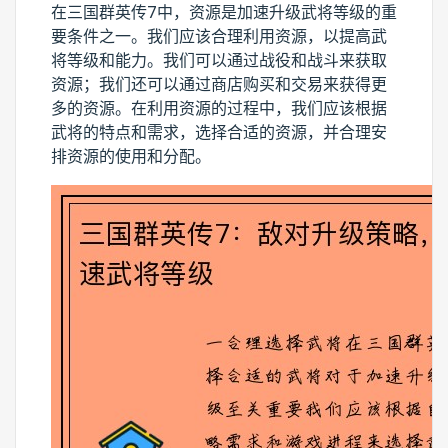
在三国群英传7中，资源是加速升级武将等级的重
要条件之一。我们应该合理利用资源，以提高武
将等级和能力。我们可以通过战役和战斗来获取
资源；我们还可以通过商店购买和交易来获得更
多的资源。在利用资源的过程中，我们应该根据
武将的特点和需求，选择合适的资源，并合理安
排资源的使用和分配。