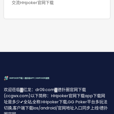
交流HHpoker官网下载
欢迎莅临▓红龙：dr09.com▓德扑圈官网下载
(ccgwx.com)以下简称：HHpoker官网下载app下载网
址是多少✔全站,全称:HHpoker下载,GG Poker平台多玩法
切换,客户端下载ios/android/官网地址入口同步上线!德扑