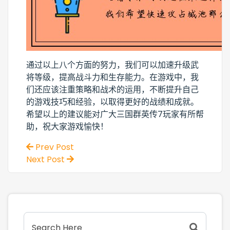
通过以上八个方面的努力，我们可以加速升级武
将等级，提高战斗力和生存能力。在游戏中，我
们还应该注重策略和战术的运用，不断提升自己
的游戏技巧和经验，以取得更好的战绩和成就。
希望以上的建议能对广大三国群英传7玩家有所帮
助，祝大家游戏愉快！
Prev Post
Next Post