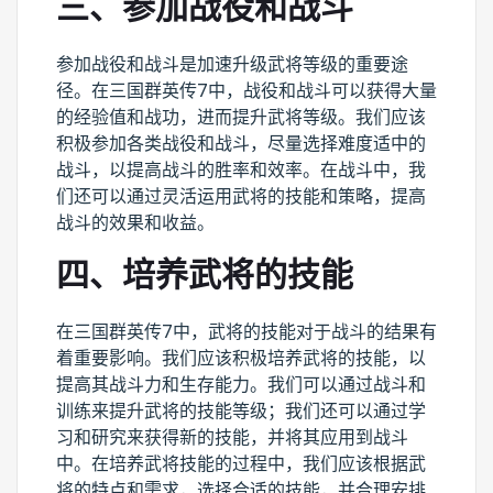
三、参加战役和战斗
参加战役和战斗是加速升级武将等级的重要途
径。在三国群英传7中，战役和战斗可以获得大量
的经验值和战功，进而提升武将等级。我们应该
积极参加各类战役和战斗，尽量选择难度适中的
战斗，以提高战斗的胜率和效率。在战斗中，我
们还可以通过灵活运用武将的技能和策略，提高
战斗的效果和收益。
四、培养武将的技能
在三国群英传7中，武将的技能对于战斗的结果有
着重要影响。我们应该积极培养武将的技能，以
提高其战斗力和生存能力。我们可以通过战斗和
训练来提升武将的技能等级；我们还可以通过学
习和研究来获得新的技能，并将其应用到战斗
中。在培养武将技能的过程中，我们应该根据武
将的特点和需求，选择合适的技能，并合理安排