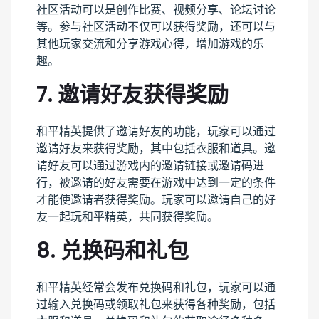
社区活动可以是创作比赛、视频分享、论坛讨论
等。参与社区活动不仅可以获得奖励，还可以与
其他玩家交流和分享游戏心得，增加游戏的乐
趣。
7. 邀请好友获得奖励
和平精英提供了邀请好友的功能，玩家可以通过
邀请好友来获得奖励，其中包括衣服和道具。邀
请好友可以通过游戏内的邀请链接或邀请码进
行，被邀请的好友需要在游戏中达到一定的条件
才能使邀请者获得奖励。玩家可以邀请自己的好
友一起玩和平精英，共同获得奖励。
8. 兑换码和礼包
和平精英经常会发布兑换码和礼包，玩家可以通
过输入兑换码或领取礼包来获得各种奖励，包括