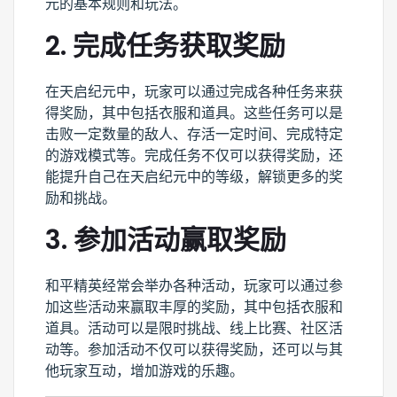
元的基本规则和玩法。
2. 完成任务获取奖励
在天启纪元中，玩家可以通过完成各种任务来获
得奖励，其中包括衣服和道具。这些任务可以是
击败一定数量的敌人、存活一定时间、完成特定
的游戏模式等。完成任务不仅可以获得奖励，还
能提升自己在天启纪元中的等级，解锁更多的奖
励和挑战。
3. 参加活动赢取奖励
和平精英经常会举办各种活动，玩家可以通过参
加这些活动来赢取丰厚的奖励，其中包括衣服和
道具。活动可以是限时挑战、线上比赛、社区活
动等。参加活动不仅可以获得奖励，还可以与其
他玩家互动，增加游戏的乐趣。