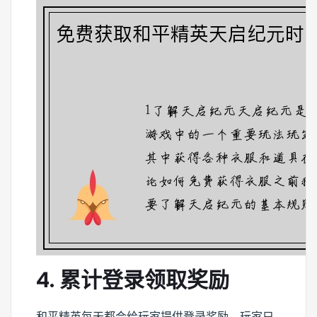
4. 累计登录领取奖励
和平精英每天都会给玩家提供登录奖励，玩家只