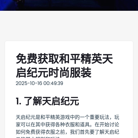
免费获取和平精英天
启纪元时尚服装
2025-10-16 00:49:39
1. 了解天启纪元
天启纪元是和平精英游戏中的一个重要玩法，玩
家可以在其中获得各种衣服和道具。在开始讨论
如何免费获得衣服之前，我们首先要了解天启纪