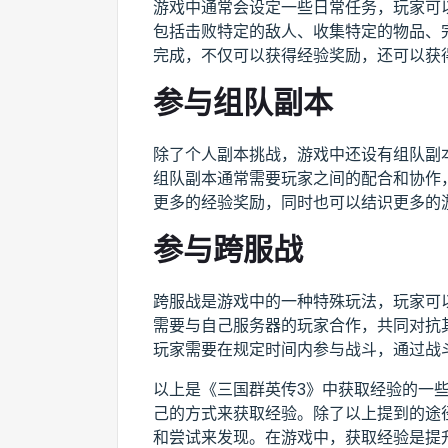
游戏中通常会设定一些日常任务，玩家可
包括击败特定的敌人、收集特定的物品、
完成，不仅可以获得经验奖励，还可以获
参与组队副本
除了个人副本挑战，游戏中还设有组队副
组队副本通常需要玩家之间的配合和协作
更多的经验奖励，同时也可以结识更多的
参与跨服战
跨服战是游戏中的一种特殊玩法，玩家可
需要与自己服务器的玩家合作，共同对抗
玩家需要在规定时间内参与战斗，通过战
以上是《三国群英传3》中获取经验的一
己的方式来获取经验。除了以上提到的途
和尝试来发现。在游戏中，获取经验是提