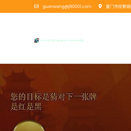
guanwang@j90001.com
厦门市绞察城