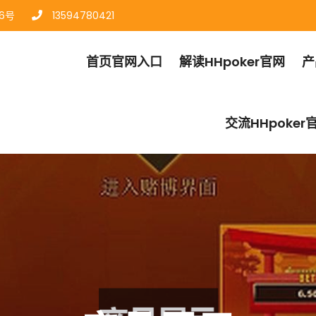
6号
13594780421
首页官网入口
解读HHpoker官网
产
交流HHpoker