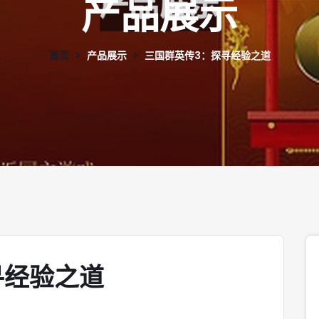
产品展示
首页
产品展示
三国群英传3：探寻经验之道
寻经验之道