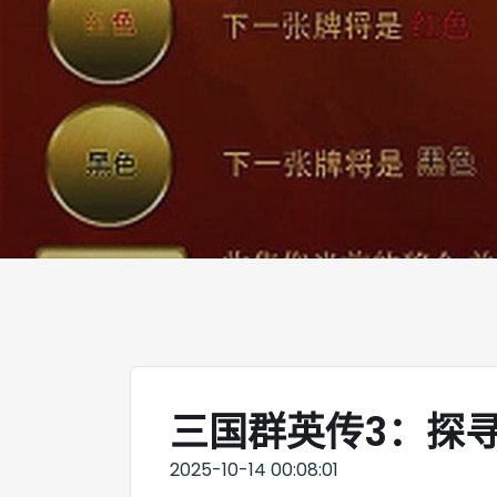
三国群英传3：探
2025-10-14 00:08:01