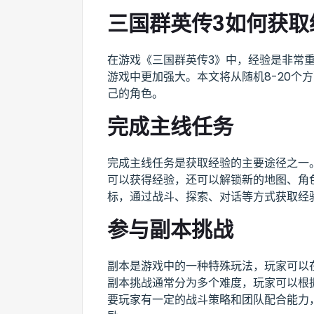
三国群英传3如何获取
在游戏《三国群英传3》中，经验是非常
游戏中更加强大。本文将从随机8-20个
己的角色。
完成主线任务
完成主线任务是获取经验的主要途径之一
可以获得经验，还可以解锁新的地图、角
标，通过战斗、探索、对话等方式获取经
参与副本挑战
副本是游戏中的一种特殊玩法，玩家可以
副本挑战通常分为多个难度，玩家可以根
要玩家有一定的战斗策略和团队配合能力