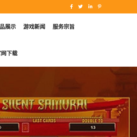
品展示
游戏新闻
服务宗旨
官网下载