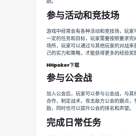
励。
参与活动和竞技场
游戏中经常会有各种活动和竞技场，玩家
一定的任务和目标，玩家需要按照要求完
场所，玩家可以通过与其他玩家的对战来
己的实力和策略，才能获得更多的经验奖
HHpoker下载
参与公会战
加入公会后，玩家可以参与公会战，与其
合作，制定战术，攻击敌方公会的据点，
励，同时也可以提升公会的排名和声望。
完成日常任务