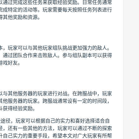
以通过完成这些任务来获取经验奖励。日常任务通常
完成特定的活动等。玩家需要每天按照任务列表进行
得其他奖励和资源。
本，玩家可以与其他玩家组队挑战更加强力的敌人。
，通过团队合作来击败敌人。参与组队副本可以获得
游戏好友。
以与其他服务器的玩家进行对战。在跨服战中，玩家
其他服务器的玩家。跨服战通常设有一定的时间段，
斗获得经验奖励。
些途径，玩家可以根据自己的实力和喜好选择适合自
径，还有一些其他的方法，玩家可以通过不断的探索
升自己实力的重要手段，希望本文对广大玩家有所帮