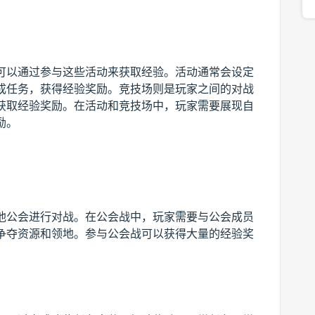
可以通过参与这些活动来获取经验。活动通常会设定
成任务，获得经验奖励。竞技场则是玩家之间的对战
获取经验奖励。在活动和竞技场中，玩家需要展现自
励。
他公会进行对战。在公会战中，玩家需要与公会成员
争夺资源和领地。参与公会战可以获得大量的经验奖