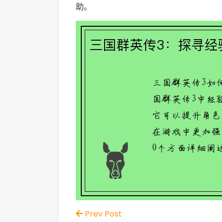
助。
Prev Post