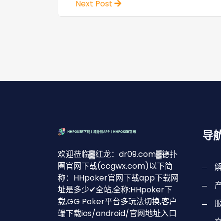
Next Post
导
欢迎莅临▓红龙：dr09.com▓德扑
圈官网下载(ccgwx.com)以下简
解
称：HHpoker官网下载app下载网
址是多少✔全站,全称:HHpoker下
载,GG Poker平台多玩法切换,客户
端下载ios/android/官网地址入口