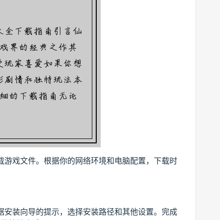
载游戏文件。根据你的网络环境和电脑配置，下载时
。
据安装向导的提示，选择安装路径和其他设置。完成