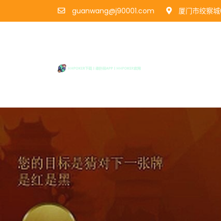
guanwang@j90001.com
厦门市绞察城