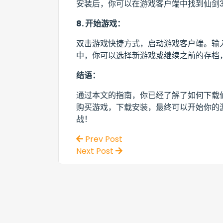
安装后，你可以在游戏客户端中找到仙剑
8. 开始游戏：
双击游戏快捷方式，启动游戏客户端。输
中，你可以选择新游戏或继续之前的存档
结语：
通过本文的指南，你已经了解了如何下载
购买游戏，下载安装，最终可以开始你的
战！
Prev Post
Next Post