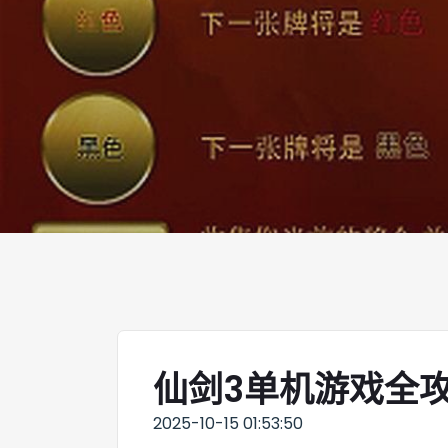
仙剑3单机游戏全
2025-10-15 01:53:50